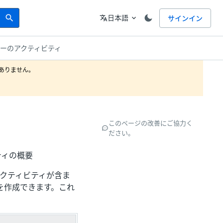
Search
言語
日本語
サインイン
search
translate
expand_more
ューのアクティビティ
りません。

このページの改善にご協力く
ださい。
ティの概要
連のアクティビティが含ま
を作成できます。これ