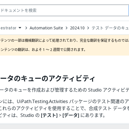
Automation Suite
2024.10
テスト データのキ
estrator
down
se
ンテンツの一部は機械翻訳によって処理されており、完全な翻訳を保証するものではあ
ct
ンテンツの翻訳は、およそ 1 ～ 2 週間で公開されます。
データのキューのアクティビティ
ータのキューを作成および管理するための Studio アクティビ
は、UiPath.Testing.Activities パッケージのテスト関
これらのアクティビティを使用することで、合成テスト データ
ティは、Studio の
[テスト]
>
[データ]
にあります。