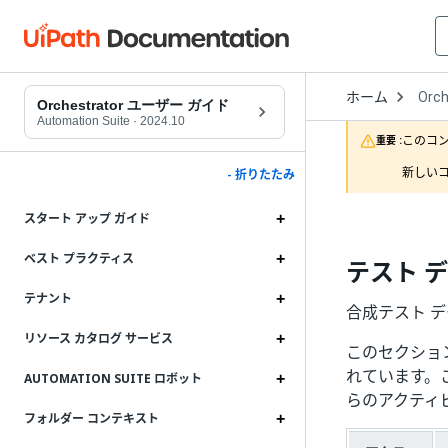
Open
ホーム
Orch
Drop
Orchestrator ユーザー ガイド
to
Automation Suite
·
2024.10
choo
このコ
重要 :
produ
新しいコ
- 折りたたみ
スタート アップ ガイド
ベスト プラクティス
テスト 
テナント
合成テスト デ
リソース カタログ サービス
このセクションに
れています。
AUTOMATION SUITE ロボット
らのアクティビ
フォルダー コンテキスト