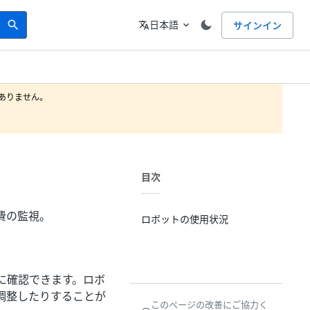
Search
言語
日本語
サインイン
search
translate
expand_more
りません。

目次
費の監視。
ロボットの使用状況
に確認できます。ロボ
調整したりすることが
このページの改善にご協力く