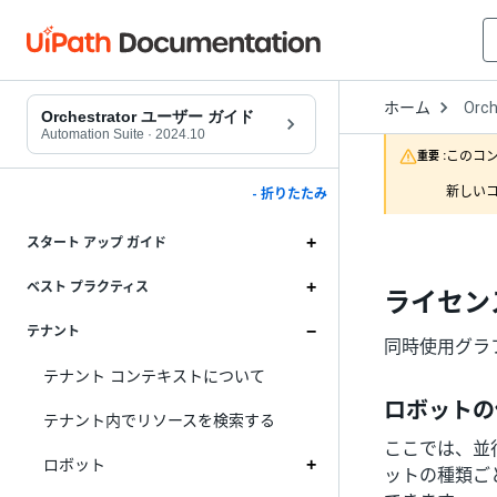
Open
ホーム
Orch
Drop
Orchestrator ユーザー ガイド
to
Automation Suite
·
2024.10
choo
このコ
重要 :
produ
新しいコ
- 折りたたみ
スタート アップ ガイド
ベスト プラクティス
ライセン
テナント
同時使用グラ
テナント コンテキストについて
ロボットの
テナント内でリソースを検索する
ここでは、並
ロボット
ットの種類ご