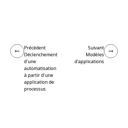
Oui
Non
thumb_up
thumb_down
Précédent
Suivant
Déclenchement
Modèles
d'une
d'applications
automatisation
à partir d'une
application de
processus
Connecter
Besoin d'aide ?
Assistance