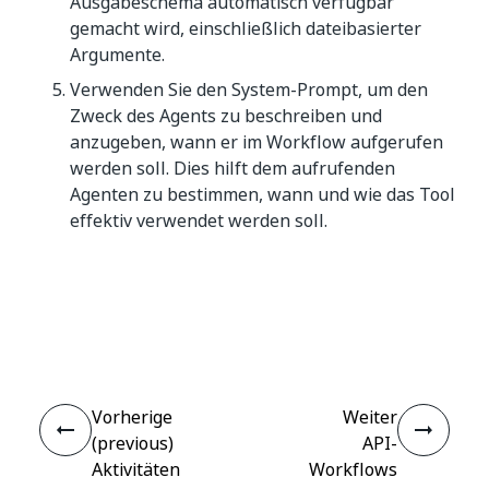
Ausgabeschema automatisch verfügbar
gemacht wird, einschließlich dateibasierter
Argumente.
Verwenden Sie den System-Prompt, um den
Zweck des Agents zu beschreiben und
anzugeben, wann er im Workflow aufgerufen
werden soll. Dies hilft dem aufrufenden
Agenten zu bestimmen, wann und wie das Tool
effektiv verwendet werden soll.
Ja
Nein
thumb_up
thumb_down
Vorherige
Weiter
(previous)
API-
Aktivitäten
Workflows