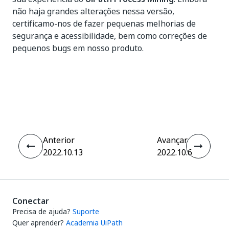
não haja grandes alterações nessa versão,
certificamo-nos de fazer pequenas melhorias de
segurança e acessibilidade, bem como correções de
pequenos bugs em nosso produto.
Sim
Não
thumb_up
thumb_down
Anterior
Avançar
2022.10.13
2022.10.6
Conectar
Precisa de ajuda?
Suporte
Quer aprender?
Academia UiPath