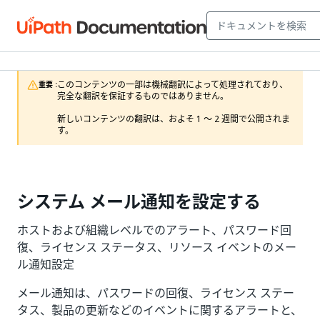
このコンテンツの一部は機械翻訳によって処理されており、
重要 :
完全な翻訳を保証するものではありません。

新しいコンテンツの翻訳は、およそ 1 ～ 2 週間で公開されま
す。
システム メール通知を設定する
ホストおよび組織レベルでのアラート、パスワード回
復、ライセンス ステータス、リソース イベントのメー
ル通知設定
メール通知は、パスワードの回復、ライセンス ステー
タス、製品の更新などのイベントに関するアラートと、