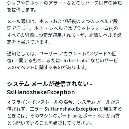
ジョブやロボットのアラートなどのリソース固有の通知
を提供します。
メール通知は、ホストおよび組織の 2 つのレベルで設
定できます。ホスト レベルではプラットフォーム内の
すべての組織に設定が適用されますが、組織レベルで設
定を上書きできます。
通知としては、ユーザー アカウント (パスワードの回
復) に関するもの、または Orchestrator などのサービ
スのイベントに関するものがあります。
システム メールが送信されない -
SslHandshakeException
オフライン インストールの場合、システム メールが送
信されず、エラー
SslHandshakeException
が発生する
ときには、そのマシンのポート
とポート
が両方
80
587
とも開いていることを確認してください。