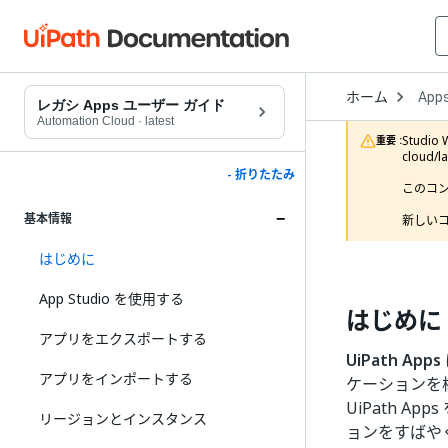
Open
ホーム
App
Drop
レガシ Apps ユーザー ガイド
to
Automation Cloud
·
latest
choo
Studi
重要 :
produ
cloud/
- 折りたたみ
このコ
基本情報
新しいコ
はじめに
App Studio を使用する
はじめに
アプリをエクスポートする
UiPath Apps
アプリをインポートする
ケーションを
UiPath 
リージョンとインスタンス
ョンをすばや