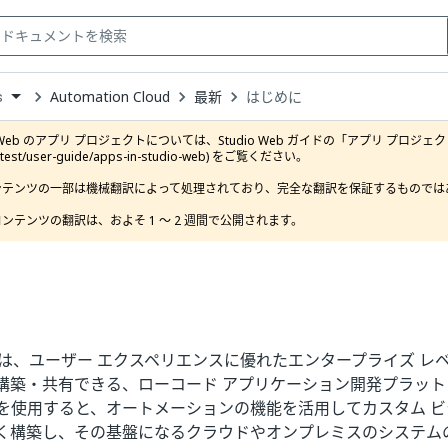
Automation Cloud
最新
はじめに
s
down
se
o Web のアプリ プロジェクトについては、Studio Web ガイドの「アプリ プロジェクト」セクション (
ct
latest/user-guide/apps-in-studio-web) をご覧ください。

ンテンツの一部は機械翻訳によって処理されており、完全な翻訳を保証するものではあ
ンテンツの翻訳は、およそ 1 ～ 2 週間で公開されます。
は、ユーザー エクスペリエンスに優れたエンタープライズ レベ
構築・共有できる、ローコード アプリケーション開発プラット
Apps を使用すると、オートメーションの機能を活用してカスタム 
く構築し、その基盤になるクラウドやオンプレミスのシステム