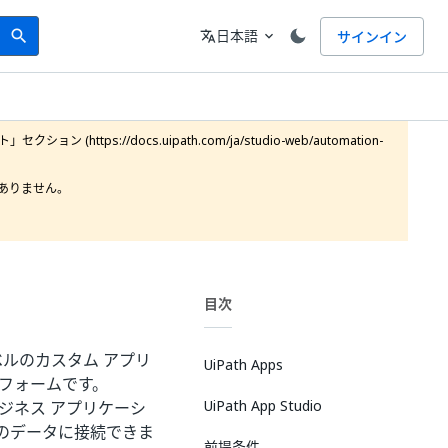
Search
言語
日本語
サインイン
search
translate
expand_more
https://docs.uipath.com/ja/studio-web/automation-
りません。

目次
ルのカスタム アプリ
UiPath Apps
フォームです。
UiPath App Studio
ビジネス アプリケーシ
のデータに接続できま
前提条件