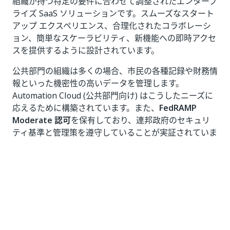
組織が持つ特定の要件に合わせて調整されたエンタープ
ライズ SaaS ソリューションです。スムーズなスタート
アップ エクスペリエンス、合理化されたコラボレーシ
ョン、簡単なスケーラビリティ、新機能への即時アクセ
スを提供するように設計されています。
公共部門の組織は多くの場合、市民の各種記録や財務情
報といった機密性の高いデータを管理します。
Automation Cloud (公共部門向け) はこうしたニーズに
応えるために構築されています。また、
FedRAMP
Moderate 認可
を保有しており、連邦政府のセキュリ
ティ基準と管理策を遵守していることが実証されていま
す。
Automation Cloud (公共部門向け) の主な利点は次のと
おりです。
FedRAMP 中程度のコンプライアンス
: 政府の機密
データの取り扱いに関する米国連邦政府のセキュ
リティおよびコンプライアンス要件を満たしてい