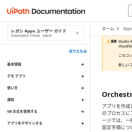
Open
ホーム
App
Drop
レガシ Apps ユーザー ガイド
to
Automation Cloud
·
latest
choo
Studi
重要 :
produ
cloud/
- 折りたたみ
このコ
基本情報
新しいコ
デモ アプリ
使い方
Orches
通知
アプリを作成し
VB の式を使用する
のプロセスに
ージでは、一
アプリをデザインする
設定手順について