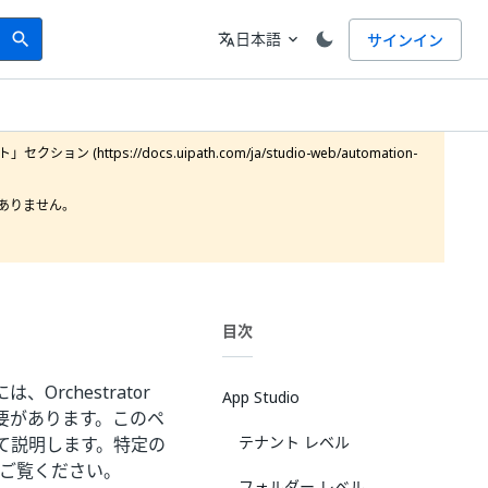
Search
言語
日本語
サインイン
search
translate
expand_more
https://docs.uipath.com/ja/studio-web/automation-
りません。

目次
chestrator
App Studio
要があります。このペ
テナント レベル
て説明します。特定の
ご覧ください。
フォルダー レベル