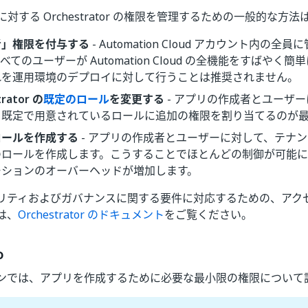
pps に対する Orchestrator の権限を管理するための一般的な
者」権限を付与する
- Automation Cloud アカウント内の
べてのユーザーが Automation Cloud の全機能をすばやく
れを運用環境のデプロイに対して行うことは推奨されません。
trator の
既定のロール
を変更する
- アプリの作成者とユーザ
、既定で用意されているロールに追加の権限を割り当てるのが
ロールを作成する
- アプリの作成者とユーザーに対して、テナ
のロールを作成します。こうすることでほとんどの制御が可能
ーションのオーバーヘッドが増加します。
リティおよびガバナンスに関する要件に対応するための、アク
は、
Orchestrator のドキュメント
をご覧ください。
o
ンでは、アプリを作成するために必要な最小限の権限について