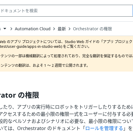
Automation Cloud
最新
Orchestrator の権限
s
down
se
o Web のアプリ プロジェクトについては、Studio Web ガイドの「アプリ プロジェクト」セクション (
ct
latest/user-guide/apps-in-studio-web) をご覧ください。

ンテンツの一部は機械翻訳によって処理されており、完全な翻訳を保証するものではあ
ンテンツの翻訳は、およそ 1 ～ 2 週間で公開されます。
trator の権限
たり、アプリの実行時にロボットをトリガーしたりするためには、Or
アクセスするための最小限の権限一式をユーザーに付与する必
般的なペルソナおよびシナリオに必要な、最小限の権限につい
は、Orchestrator のドキュメント「
ロールを管理する
」を