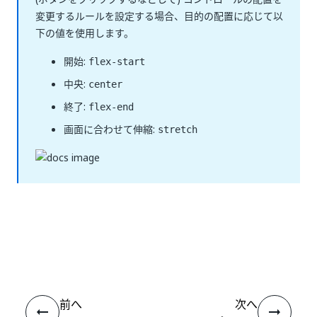
変更するルールを設定する場合、目的の配置に応じて以
下の値を使用します。
開始:
flex-start
中央:
center
終了:
flex-end
画面に合わせて伸縮:
stretch
いい
はい
thumb_up
thumb_down
え
前へ
次へ