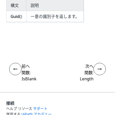
構文
説明
Guid
()
一意の識別子を返します。
いい
はい
thumb_up
thumb_down
え
前へ
次へ
関数:
関数:
IsBlank
Length
接続
ヘルプ リソース
サポート
学習する
UiPath アカデミー