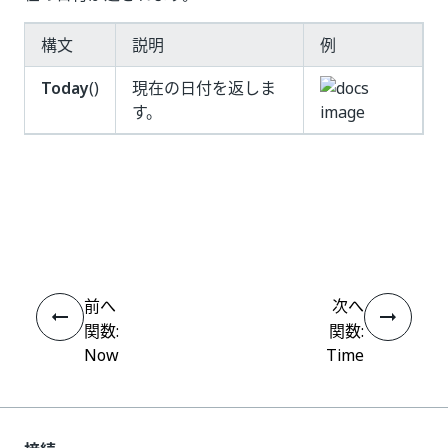
構文
説明
例
Today
()
現在の日付を返しま
す。
いい
はい
thumb_up
thumb_down
え
前へ
次へ
関数:
関数:
Now
Time