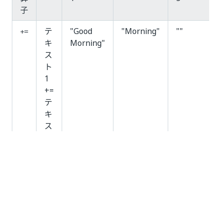
子
テ
"Good
"Morning"
""
+=
キ
Morning"
ス
ト
1
+=
テ
キ
ス
ト
2
テ
"Good "
"Morning"
"Good
&
キ
Morning"
ス
ト
3