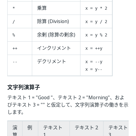
乗算
*
x = y * 2
除算 (Division)
/
x = y / 2
余剰 (除算の剰余)
%
x = y % 2
インクリメント
++
x = ++y
デクリメント
--
x = --y
x = y--
文字列演算子
テキスト 1 = "Good "、テキスト 2 = "Morning"、およ
びテキスト 3 = "" と仮定して、文字列演算子の働きを示
します。
演
例
テキスト
テキスト 2
テキスト
算
1
3