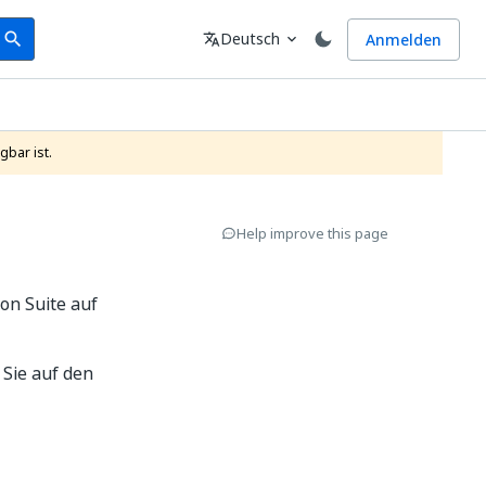
earch
Sprache
Deutsch
Anmelden
search
translate
expand_more
gbar ist.
Help improve this page
on Suite auf
 Sie auf den