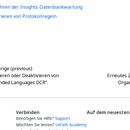
hren der Insights-Datenbankwartung
rieren von Protokollregeln
Ja
Nein
thumb_up
thumb_down
rige (previous)
ieren oder Deaktivieren von
Erneutes 
nded Languages OCR“.
Organ
Verbinden
Auf dem neuesten 
Benötigen Sie Hilfe?
Support
Möchten Sie lernen?
UiPath Academy