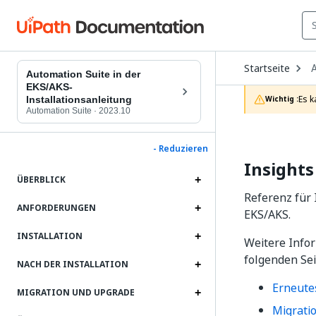
O
Startseite
D
Automation Suite in der
t
EKS/AKS-
c
Es k
Installationsanleitung
Wichtig :
p
Automation Suite
·
2023.10
- Reduzieren
Insights
ÜBERBLICK
Referenz für 
ANFORDERUNGEN
EKS/AKS.
INSTALLATION
Weitere Infor
folgenden Sei
NACH DER INSTALLATION
Erneute
MIGRATION UND UPGRADE
Migrati