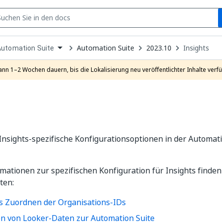
S
pen
Automation Suite
2023.10
Insights
Automation Suite
ropdown
o
hoose
ann 1–2 Wochen dauern, bis die Lokalisierung neu veröffentlichter Inhalte verfü
roduct
Insights-spezifische Konfigurationsoptionen in der Automati
mationen zur spezifischen Konfiguration für Insights finden
ten:
s Zuordnen der Organisations-IDs
on von Looker-Daten zur Automation Suite