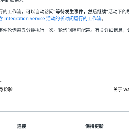
或更新联系人
行的工作流，可以自动访问
“等待发生事件，然后继续”
活动下的
 Integration Service 活动的长时间运行的工作流
。
事件轮询每五分钟执行一次。轮询间隔可配置。有关详细信息，
是
否
thumb_up
thumb_down
个
o 身份验
关于 wa
连接
保持更新