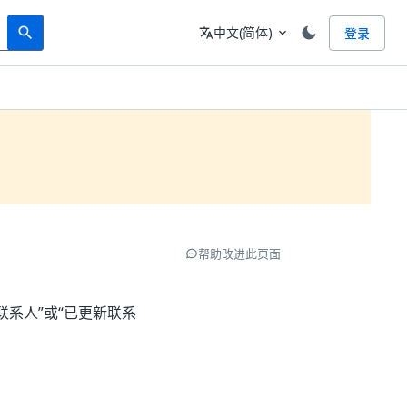
Search
语言
中文(简体)
登录
search
translate
expand_more
帮助改进此页面
“已创建联系人”或“已更新联系