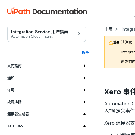
Open
主页
Integr
Dropd
Integration Service 用户指南
to
Automation Cloud
·
latest
choose
请注意，
重要 :
product
Integ
- 折叠
新发布内
入门指南
通知
Xero 事
许可
故障排除
Automation
人”预定义事
连接器生成器
Xero 连接
ACT! 365