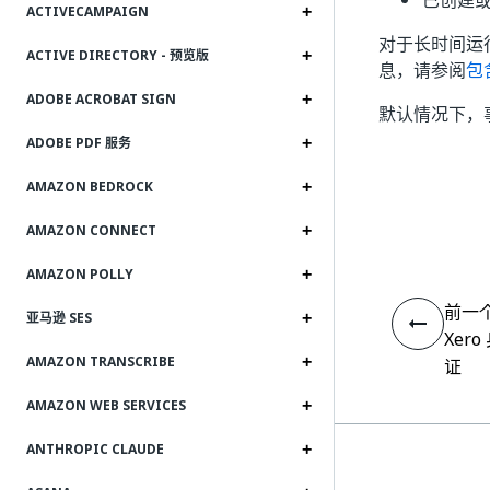
已创建
ACTIVECAMPAIGN
对于长时间运
ACTIVE DIRECTORY - 预览版
息，请参阅
包含
ADOBE ACROBAT SIGN
默认情况下，
ADOBE PDF 服务
AMAZON BEDROCK
AMAZON CONNECT
AMAZON POLLY
前一
亚马逊 SES
Xer
AMAZON TRANSCRIBE
证
AMAZON WEB SERVICES
ANTHROPIC CLAUDE