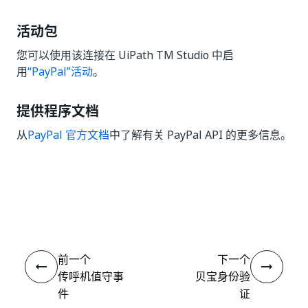
活动包
您可以使用该连接在 UiPath TM Studio 中启
用
“PayPal”活动
。
提供程序文档
从
PayPal 官方文档
中了解有关 PayPal API 的更多信息。
是
否
thumb_up
thumb_down
前一个
下一个
传呼机值守事
贝宝身份验
件
证