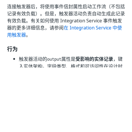
连接触发器后，将使用事件信封属性启动工作流（不包括
记录有效负载）。但是，触发器活动负责自动生成此记录
有效负载。有关如何使用 Integration Service 事件触发
器的更多详细信息，请参阅
在 Integration Service 中使
用触发器
。
行为
触发器活动的
属性是
受影响的实体记录
，键
output
入实体架构。字段类型、格式和可访问性在设计时
从实体的元数据派生。
工作流可以直接从
读取字段并在下游活动中
output
使用，无需任何额外设置。
事件信封属性（
、
UiPathEvent
等）与已解决的记录一起仍然
UiPathEventObjectId
可用。
断开连接的触发器