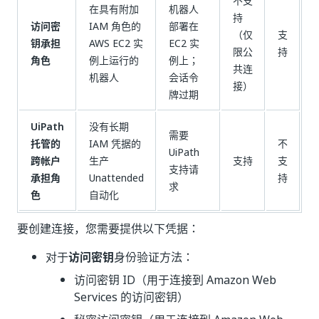
不支
在具有附加
机器人
持
访问密
IAM 角色的
部署在
（仅
支
钥承担
AWS EC2 实
EC2 实
限公
持
角色
例上运行的
例上；
共连
机器人
会话令
接）
牌过期
UiPath
没有长期
需要
托管的
IAM 凭据的
不
UiPath
跨帐户
生产
支持
支
支持请
承担角
Unattended
持
求
色
自动化
要创建连接，您需要提供以下凭据：
对于
访问密钥
身份验证方法：
访问密钥 ID（用于连接到 Amazon Web
Services 的访问密钥）