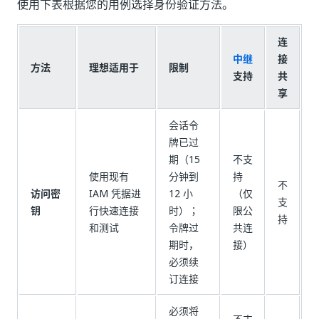
使用下表根据您的用例选择身份验证方法。
连
中继
接
方法
理想适用于
限制
支持
共
享
会话令
牌已过
期（15
不支
使用现有
分钟到
持
不
访问密
IAM 凭据进
12 小
（仅
支
钥
行快速连接
时）；
限公
持
和测试
令牌过
共连
期时，
接）
必须续
订连接
必须将