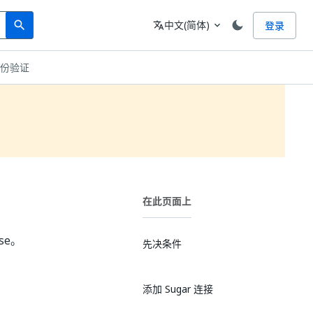
Search
语言
中文(简体)
登录
search
translate
expand_more
e 身份验证
在此页面上
se。
先决条件
添加 Sugar 连接