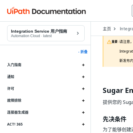
Open
主页
Integr
Dropd
Integration Service 用户指南
to
Automation Cloud
·
latest
choose
请注意，
重要 :
product
Integ
- 折叠
新发布内
入门指南
通知
Sugar E
许可
故障排除
提供您的 Suga
连接器生成器
先决条件
ACT! 365
为了能够创建