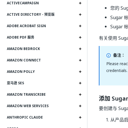
ACTIVECAMPAIGN
您的 Sug
ACTIVE DIRECTORY - 预览版
Sugar
Sugar
ADOBE ACROBAT SIGN
有关使用 Su
ADOBE PDF 服务
AMAZON BEDROCK
备注：
AMAZON CONNECT
Please reac
credentials.
AMAZON POLLY
亚马逊 SES
AMAZON TRANSCRIBE
添加 Suga
AMAZON WEB SERVICES
要创建与 Su
ANTHROPIC CLAUDE
从产品启动