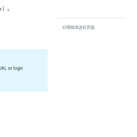
）。
m
帮助改进此页面
URL or login