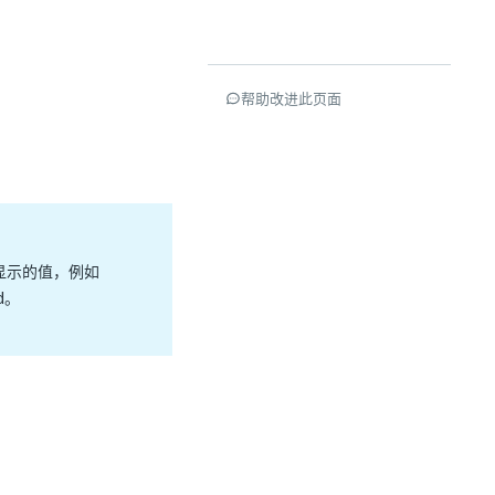
帮助改进此页面
显示的值，例如
ud。