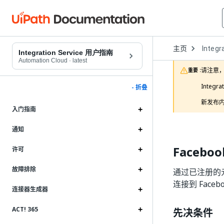
Open
主页
Integr
Dropd
Integration Service 用户指南
to
Automation Cloud
·
latest
choose
请注意，
重要 :
product
Integ
- 折叠
新发布内
入门指南
通知
Facebo
许可
故障排除
通过已注册的元 
连接到 Faceb
连接器生成器
ACT! 365
先决条件