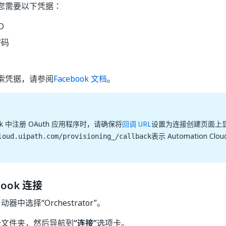
您需要以下凭据：
D
密码
索凭据，请参阅
Facebook 文档
。
ook 中注册 OAuth 应用程序时，请确保将
回调 URL
设置为连接创建页面上
表示 Automation Clo
loud.uipath.com/provisioning_/callback
book 连接
器中选择“Orchestrator”。
个文件夹，然后导航到
“连接”
选项卡。