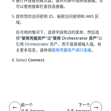
要打开连接创建页面，请从列表中选择连接器。您
可以使用搜索栏查找连接器。
提供您的访问密钥 ID、秘密访问密钥和 AWS 区
域。
在可用的情况下，选择字段旁边的菜单，然后选
择
“使用凭据资产”
或
“使用 Orchestrator 资产”
以
引用 Orchestrator 资产，而不是直接输入值。有
关更多信息，请参阅
使用凭据资产进行连接
。
Select
Connect
.
是
否
thumb_up
thumb_down
前一个
下一个