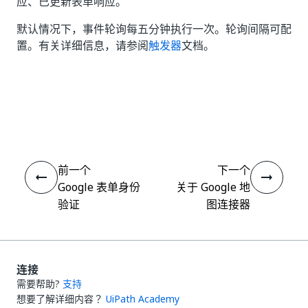
应、已更新表单响应。
默认情况下，事件轮询每五分钟执行一次。轮询间隔可配
置。有关详细信息，请参阅
触发器
文档。
是
否
thumb_up
thumb_down
前一个
下一个
Google 表单身份
关于 Google 地
验证
图连接器
连接
需要帮助?
支持
想要了解详细内容？
UiPath Academy