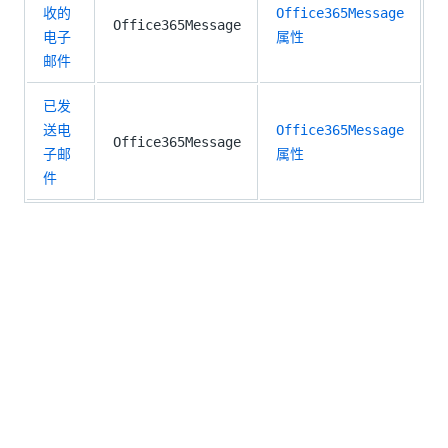
收的
Office365Message
Office365Message
电子
属性
邮件
已发
送电
Office365Message
Office365Message
子邮
属性
件
将 UiPath 事件对象 ID 与 Microsoft
Outlook 365 集成一起使用
根据您使用的集成服务，
“UiPath 事件对象 ID”
属性的值
可能有所不同。例如，当您使用
Microsoft Outlook 365
连接器进行集成时，您只能将
UiPathEventObjectId
值
与 Microsoft 365 包中的
获取 Maestro
活动一起使用。
这是因为 Integration Service 连接器和 Microsoft 365
活动都将 Microsoft Graph 用作基础服务，并且可以读