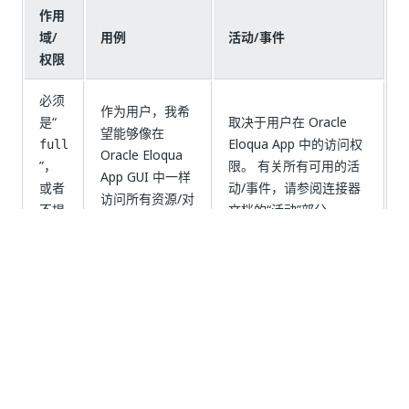
作用
域/
用例
活动/事件
权限
必须
作为用户，我希
是“
取决于用户在 Oracle
望能够像在
Eloqua App 中的访问权
full
Oracle Eloqua
”，
限。 有关所有可用的活
App GUI 中一样
或者
动/事件，请参阅连接器
访问所有资源/对
不提
文档的“活动”部分
象。
供
是
否
thumb_up
thumb_down
前一个
下一个