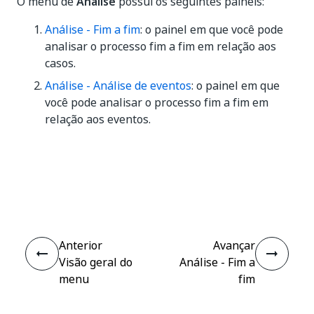
O menu de
Análise
possui os seguintes painéis:
Análise - Fim a fim
: o painel em que você pode
analisar o processo fim a fim em relação aos
casos.
Análise - Análise de eventos
: o painel em que
você pode analisar o processo fim a fim em
relação aos eventos.
Sim
Não
thumb_up
thumb_down
Anterior
Avançar
Visão geral do
Análise - Fim a
menu
fim