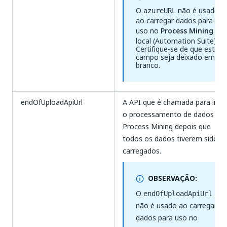
O
não é usado
azureURL
ao carregar dados para
uso no
Process Mining
local (Automation Suite).
Certifique-se de que este
campo seja deixado em
branco.
endOfUploadApiUrl
A API que é chamada para inici
o processamento de dados no
Process Mining depois que
todos os dados tiverem sido
carregados.
OBSERVAÇÃO:
O
endOfUploadApiUrl
não é usado ao carregar
dados para uso no