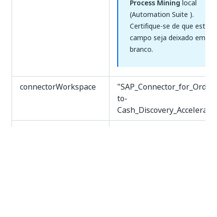
Process Mining
local
(Automation Suite ).
Certifique-se de que este
campo seja deixado em
branco.
connectorWorkspace
"SAP_Connector_for_Order-
to-
Cash_Discovery_Accelerato
connectorModuleCode
"SAP_Connector_for_Order-
to-
Cash_Discovery_Accelerato
Usar o repositório de
|
true
false
credenciais
Extração de dados de um sistema de origem