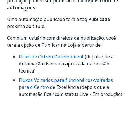
produção podem ser publicadas no
Repositório de
automações
.
Uma automação publicada terá a tag
Publicada
próxima ao título.
Como um usuário com direitos de publicação, você
terá a opção de Publicar na Loja a partir de:
Fluxo de Citizen Development
(depois que a
Automação tiver sido aprovada na revisão
técnica)
Fluxos Voltados para funcionários/voltados
para o Centro
de Excelência (depois que a
automação ficar com status Live - Em produção)
Sim
Não
thumb_up
thumb_down