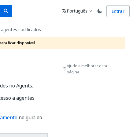
Search
Idioma
Português
Entrar
search
translate
expand_more
 agentes codificados
ra ficar disponível.
Ajude a melhorar esta
página
ados no Agents.
cesso a agentes
ciamento
no guia do