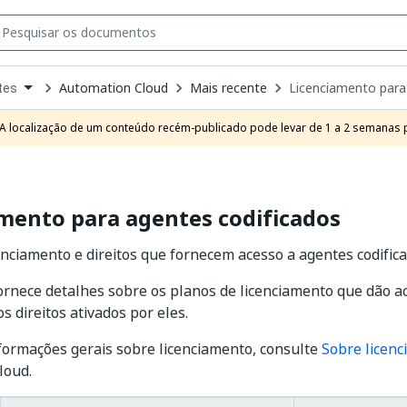
Automation Cloud
Mais recente
Licenciamento para
tes
own
e
A localização de um conteúdo recém-publicado pode levar de 1 a 2 semanas pa
t
mento para agentes codificados
enciamento e direitos que fornecem acesso a agentes codific
ornece detalhes sobre os planos de licenciamento que dão a
os direitos ativados por eles.
formações gerais sobre licenciamento, consulte
Sobre licen
loud.