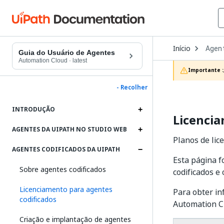
Open
Início
Agen
Dropd
Guia do Usuário de Agentes
to
Automation Cloud
·
latest
choos
Importante :
produc
- Recolher
INTRODUÇÃO
Licencia
AGENTES DA UIPATH NO STUDIO WEB
Planos de lic
AGENTES CODIFICADOS DA UIPATH
Esta página f
Sobre agentes codificados
codificados e 
Licenciamento para agentes
Para obter in
codificados
Automation C
Criação e implantação de agentes