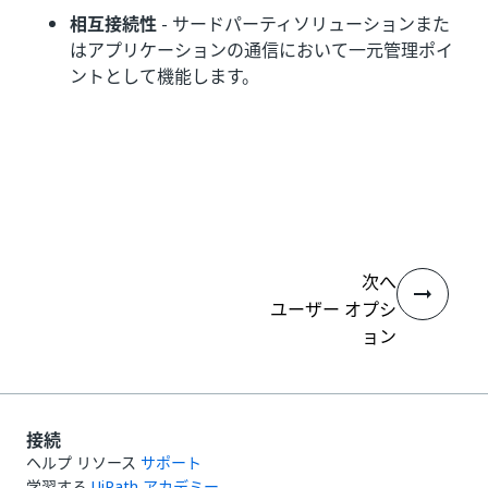
相互接続性
- サードパーティソリューションまた
はアプリケーションの通信において一元管理ポイ
ントとして機能します。
いい
はい
thumb_up
thumb_down
え
次へ
ユーザー オプシ
ョン
接続
ヘルプ リソース
サポート
学習する
UiPath アカデミー