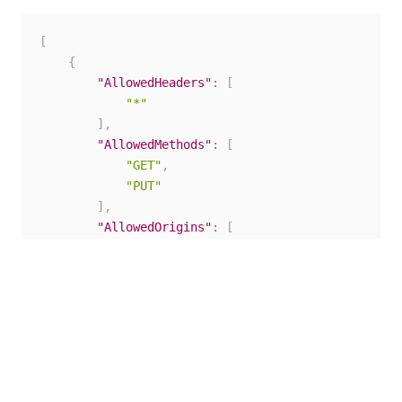
[
{
"AllowedHeaders"
:
[
"*"
]
,
"AllowedMethods"
:
[
"GET"
,
"PUT"
]
,
"AllowedOrigins"
:
[
"https://your.orchestrator.dns.name"
]
,
"ExposeHeaders"
:
[
]
}
]
クロス オリジン リソース共有についての Amazon S3