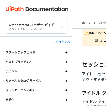
Open
ホーム
Orch
Drop
Orchestrator ユーザー ガイド
to
スタンドアロン
·
2023.10
choo
このコ
重要 :
produ
新しいコ
- 折りたたみ
スタート アップ ガイド
ベスト プラクティス
セッショ
テナント
アイドル セ
アウトするタ
リソース カタログ サービス
フォルダー コンテキスト
アイドル 
自動化
アイドル タ