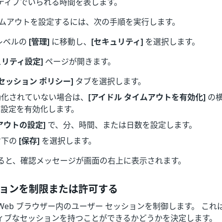
ティブでいられる時間を表します。
イムアウトを設定するには、次の手順を実行します。
レベルの
[管理]
に移動し、
[セキュリティ]
を選択します。
ュリティ設定]
ページが開きます。
[セッション ポリシー]
タブを選択します。
効化されていない場合は、
[アイドル タイムアウトを有効化]
の横
の設定を有効化します。
アウトの設定]
で、分、時間、または日数を設定します。
右下の
[保存]
を選択します。
ると、確認メッセージが画面の右上に表示されます。
ョンを制限または許可する
Web ブラウザー内のユーザー セッションを制御します。 こ
ィブなセッションを持つことができるかどうかを決定します。