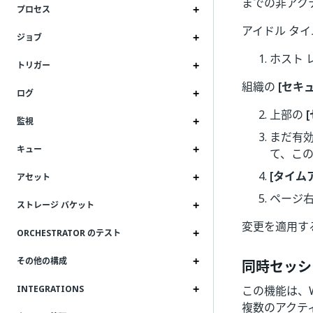
までの非アク
プロセス
アイドル タ
ジョブ
ホスト 
トリガー
組織の
[セキ
ログ
上部の
監視
まだ有
キュー
て、こ
[タイム
アセット
ページ
ストレージ バケット
変更を適用す
ORCHESTRATOR のテスト
その他の構成
同時セッシ
この機能は、
INTEGRATIONS
複数のアクテ