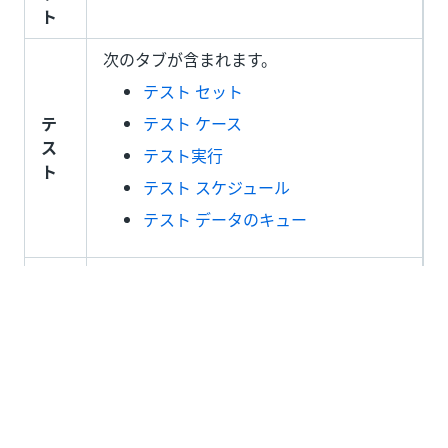
ト
次のタブが含まれます。
テスト セット
テ
テスト ケース
ス
テスト実行
ト
テスト スケジュール
テスト データのキュー
次のタブが含まれます。
アクセス権を管理
- このフォルダー
に現在割り当てられているアカウン
トを表示し、他のアカウントを割り
設
当てます。
定
マシン
- このフォルダーに現在割り
当てられているマシン テンプレート