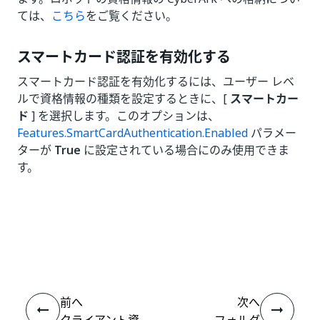
ては、
こちら
をご覧ください。
スマートカード認証を有効化する
スマートカード認証を有効化するには、ユーザー レベ
ルで資格情報の種類を設定するときに、[
スマートカー
ド
] を選択します。このオプションは、
Features.SmartCardAuthentication.Enabled
パラメー
ターが
True
に設定されている場合にのみ使用できま
す。
いい
はい
thumb_up
thumb_down
え
前へ
次へ