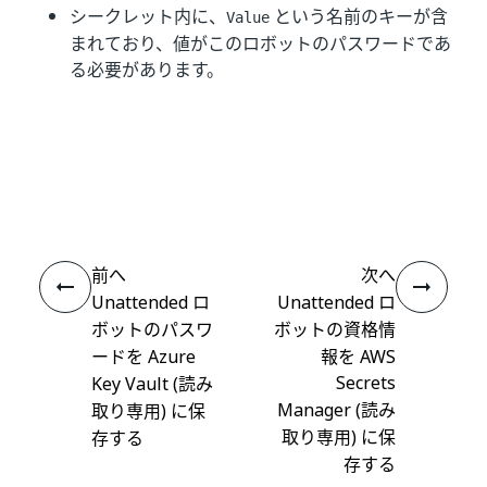
シークレット内に、
という名前のキーが含
Value
まれており、値がこのロボットのパスワードであ
る必要があります。
いい
はい
thumb_up
thumb_down
え
前へ
次へ
Unattended ロ
Unattended ロ
ボットのパスワ
ボットの資格情
ードを Azure
報を AWS
Secrets
Key Vault (読み
Manager (読み
取り専用) に保
取り専用) に保
存する
存する