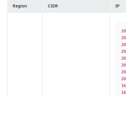
Region
CIDR
IP
20.12
20.12
20.12
20.12
20.50
20.50
20.50
20.50
168.6
168.6
168.6
168.6
20.123
.102
.24
/
30
168.6
20.50
.147
.88
/
30
168.6
168.63
.58
.240
/
30
*
168.6
Europe