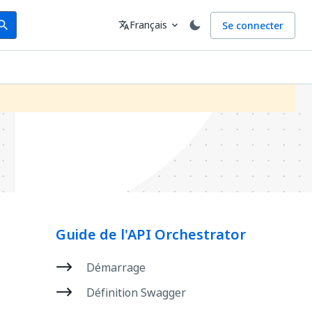
arch
Langue
Français
Se connecter
earch
translate
expand_more
Guide de l'API Orchestrator
Démarrage
Définition Swagger