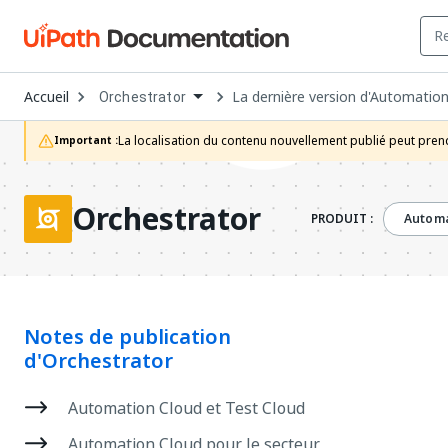
Open
Accueil
La dernière version d'Automatio
Orchestrator
Dropdown
to
choose
La localisation du contenu nouvellement publié peut prend
Important :
product
Orchestrator
PRODUIT :
Automa
Notes de publication
d'Orchestrator
Automation Cloud et Test Cloud
Automation Cloud pour le secteur