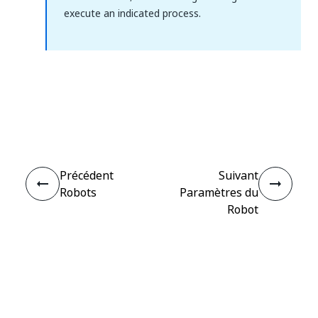
execute an indicated process.
Oui
Non
thumb_up
thumb_down
Précédent
Suivant
Robots
Paramètres du
Robot
Connecter
Besoin d'aide ?
Assistance
Vous souhaitez apprendre ?
UiPath Academy