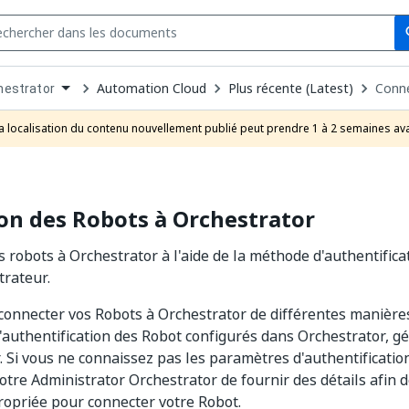
Se
s
n
Automation Cloud
Plus récente (Latest)
Conne
hestrator
pdown
se
a localisation du contenu nouvellement publié peut prendre 1 à 2 semaines ava
uct
on des Robots à Orchestrator
 robots à Orchestrator à l'aide de la méthode d'authentifica
trateur.
onnecter vos Robots à Orchestrator de différentes manières
authentification des Robot configurés dans Orchestrator, 
. Si vous ne connaissez pas les paramètres d'authentification
tre Administrator Orchestrator de fournir des détails afin de
opriée pour connecter votre Robot.