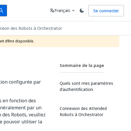
arch
Langue
Français
Se connecter
earch
translate
expand_more
xion des Robots à Orchestrator
nt d’être disponible.
Sommaire de la page
tion configurée par
Quels sont mes paramètres
d'authentification.
 en fonction des
généralement par un
Connexion des Attended
 des Robots, veuillez
Robots à Orchestrator
 pouvoir utiliser la