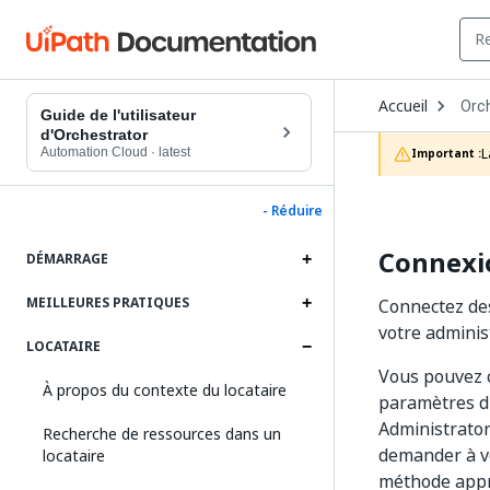
Ope
Accueil
Orc
Dro
Guide de l'utilisateur
to
d'Orchestrator
choo
Automation Cloud
·
latest
L
Important :
prod
- Réduire
Connexi
DÉMARRAGE
MEILLEURES PRATIQUES
Connectez des
votre adminis
LOCATAIRE
Vous pouvez c
À propos du contexte du locataire
paramètres d'
Administrator
Recherche de ressources dans un
demander à vo
locataire
méthode appr