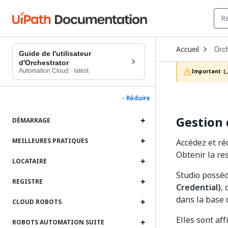
Ope
Accueil
Orc
Dro
Guide de l'utilisateur
to
d'Orchestrator
choo
Automation Cloud
·
latest
L
Important :
prod
- Réduire
Gestion 
DÉMARRAGE
MEILLEURES PRATIQUES
Accédez et réc
Obtenir la res
LOCATAIRE
Studio possèd
REGISTRE
Credential)
,
dans la base 
CLOUD ROBOTS
Elles sont af
ROBOTS AUTOMATION SUITE