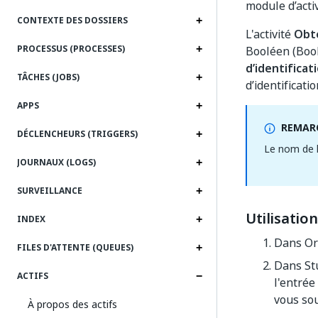
module d’acti
CONTEXTE DES DOSSIERS
L'activité
Obte
PROCESSUS (PROCESSES)
Booléen (Boole
d’identificat
TÂCHES (JOBS)
d’identificatio
APPS
REMARQ
DÉCLENCHEURS (TRIGGERS)
Le nom de l
JOURNAUX (LOGS)
SURVEILLANCE
Utilisation
INDEX
Dans Orc
FILES D'ATTENTE (QUEUES)
Dans Stu
ACTIFS
l'entrée
vous sou
À propos des actifs