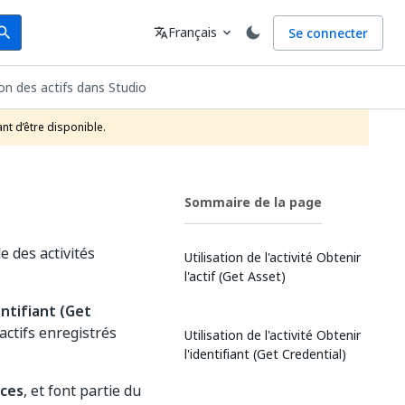
arch
Langue
Français
Se connecter
earch
translate
expand_more
on des actifs dans Studio
nt d’être disponible.
Sommaire de la page
e des activités
Utilisation de l'activité Obtenir
l'actif (Get Asset)
entifiant (Get
actifs enregistrés
Utilisation de l'activité Obtenir
l'identifiant (Get Credential)
rces
, et font partie du