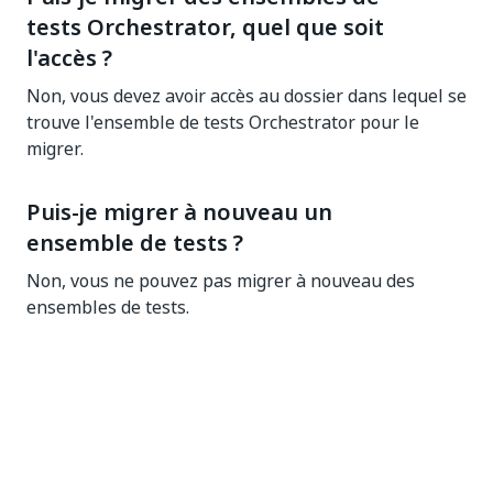
tests Orchestrator, quel que soit
l'accès ?
Non, vous devez avoir accès au dossier dans lequel se
trouve l'ensemble de tests Orchestrator pour le
migrer.
Puis-je migrer à nouveau un
ensemble de tests ?
Non, vous ne pouvez pas migrer à nouveau des
ensembles de tests.
Qu'arrive-t-il aux files d'attente de
données de test ?
Pour l'instant, les files d'attente de données de test
resteront dans le module de test Orchestrator et
disposeront des mêmes fonctionnalités