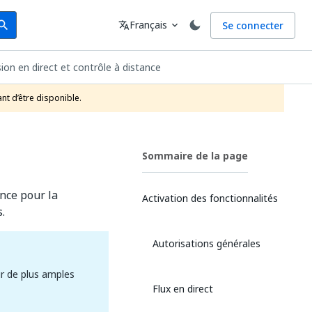
arch
Langue
Français
Se connecter
earch
translate
expand_more
sion en direct et contrôle à distance
nt d’être disponible.
Sommaire de la page
ance pour la
Activation des fonctionnalités
.
Autorisations générales
ur de plus amples
Flux en direct