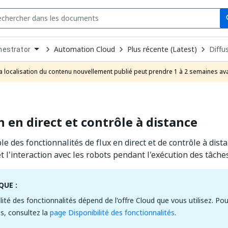
Se
s
n
Automation Cloud
Plus récente (Latest)
Diffu
hestrator
pdown
se
a localisation du contenu nouvellement publié peut prendre 1 à 2 semaines ava
uct
n en direct et contrôle à distance
e des fonctionnalités de flux en direct et de contrôle à dist
t l'interaction avec les robots pendant l'exécution des tâches
UE :
ilité des fonctionnalités dépend de l'offre Cloud que vous utilisez. Po
s, consultez la
page Disponibilité des fonctionnalités
.