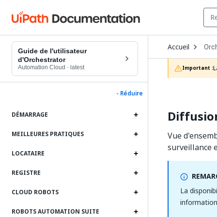
Ope
Accueil
Orc
Dro
Guide de l'utilisateur
to
d'Orchestrator
choo
Automation Cloud
·
latest
L
Important :
prod
- Réduire
Diffusio
DÉMARRAGE
MEILLEURES PRATIQUES
Vue d'ensembl
surveillance e
LOCATAIRE
REGISTRE
REMARQ
La disponib
CLOUD ROBOTS
information
ROBOTS AUTOMATION SUITE