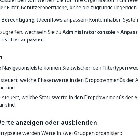
usblenden von Werten, die für Ihre Organisation nicht relev
er Filter-Benutzeroberfläche, ohne die zugrunde liegenden
e Berechtigung
: Ideenflows anpassen (Kontoinhaber, Syste
zugreifen, wechseln Sie zu
Administratorkonsole
>
Anpass
chsfilter anpassen
.
n
e Navigationsleiste können Sie zwischen den Filtertypen wec
 steuert, welche Phasenwerte in den Dropdownmenüs der Ar
r sind.
 steuert, welche Statuswerte in den Dropdownmenüs der Ar
r sind.
Werte anzeigen oder ausblenden
tertypseite werden Werte in zwei Gruppen organisiert: