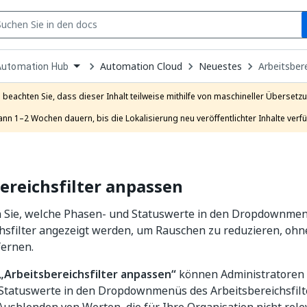
S
pen
Automation Cloud
Neuestes
Arbeitsber
Automation Hub
ropdown
o
hoose
e beachten Sie, dass dieser Inhalt teilweise mithilfe von maschineller Übersetzun
roduct
ann 1–2 Wochen dauern, bis die Lokalisierung neu veröffentlichter Inhalte verfü
ereichsfilter anpassen
n Sie, welche Phasen- und Statuswerte in den Dropdownme
chsfilter angezeigt werden, um Rauschen zu reduzieren, oh
fernen.
„Arbeitsbereichsfilter anpassen“
können Administratoren 
Statuswerte in den Dropdownmenüs des Arbeitsbereichsfilt