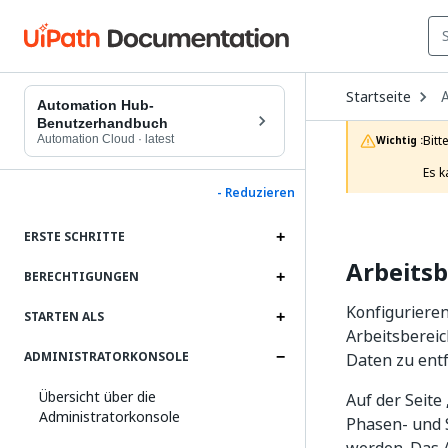
O
Startseite
D
Automation Hub-
t
Benutzerhandbuch
c
Automation Cloud
·
latest
Bitt
Wichtig :
p
Es k
- Reduzieren
ERSTE SCHRITTE
Arbeitsb
BERECHTIGUNGEN
Konfiguriere
STARTEN ALS
Arbeitsberei
ADMINISTRATORKONSOLE
Daten zu ent
Übersicht über die
Auf der Seite
Administratorkonsole
Phasen- und 