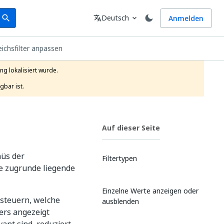
earch
Sprache
Deutsch
Anmelden
search
translate
expand_more
eichsfilter anpassen
g lokalisiert wurde.

gbar ist.
Auf dieser Seite
nüs der
Filtertypen
ne zugrunde liegende
Einzelne Werte anzeigen oder
steuern, welche
ausblenden
ers angezeigt