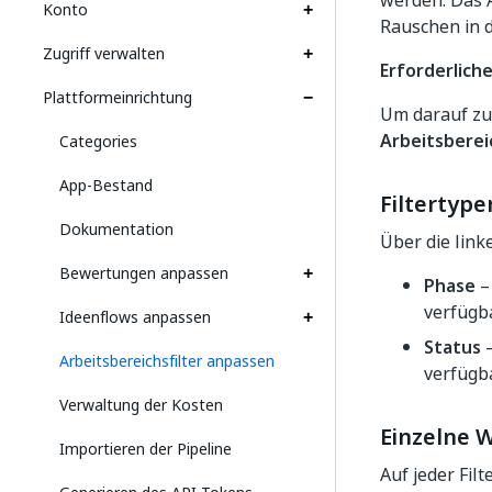
werden. Das A
Konto
Rauschen in d
Zugriff verwalten
Erforderlich
Plattformeinrichtung
Um darauf zu
Arbeitsberei
Categories
App-Bestand
Filtertype
Dokumentation
Über die link
Bewertungen anpassen
Phase
–
verfügba
Ideenflows anpassen
Status
–
Arbeitsbereichsfilter anpassen
verfügba
Verwaltung der Kosten
Einzelne 
Importieren der Pipeline
Auf jeder Fil