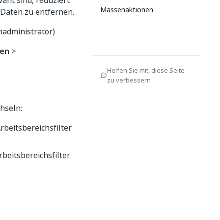
ant sind, reduziert
Massenaktionen
 Daten zu entfernen.
madministrator)
en
>
Helfen Sie mit, diese Seite
zu verbessern
hseln:
beitsbereichsfilter
beitsbereichsfilter