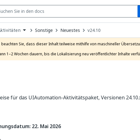
S
pen
Sonstige
Neuestes
v24.10
ktivitäten
ropdown
o
hoose
e beachten Sie, dass dieser Inhalt teilweise mithilfe von maschineller Übersetzun
roduct
ann 1–2 Wochen dauern, bis die Lokalisierung neu veröffentlichter Inhalte verfü
ise für das UIAutomation-Aktivitätspaket, Versionen 24.10.
hungsdatum: 22. Mai 2026