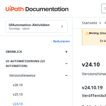
O
Startseite
A
D
UIAutomation-Aktivitäten
t
Sonstige
·
latest
c
Bitt
Wichtig :
p
Es k
- Reduzieren
ÜBERBLICK
UI-AUTOMATISIERUNG (UI
v24.10
AUTOMATION)
Versionshinwe
Versionshinweise
v26.10
v24.10.19
v25.10
Veröffentlic
v24.10