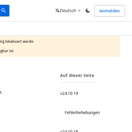
earch
Sprache
Deutsch
Anmelden
search
translate
expand_more
g lokalisiert wurde.

gbar ist.
Auf dieser Seite
x.
v24.10.19
Fehlerbehebungen
v24.10.18