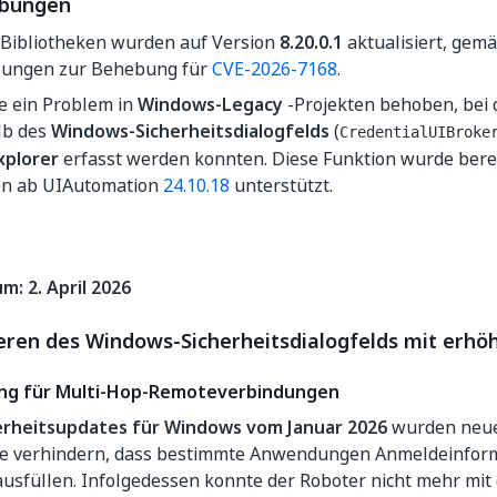
ebungen
Bibliotheken wurden auf Version
8.20.0.1
aktualisiert, gem
ungen zur Behebung für
CVE-2026-7168
.
e ein Problem in
Windows-Legacy
-Projekten behoben, bei
lb des
Windows-Sicherheitsdialogfelds
(
CredentialUIBroke
xplorer
erfasst werden konnten. Diese Funktion wurde bere
en ab UIAutomation
24.10.18
unterstützt.
m: 2. April 2026
ren des Windows-Sicherheitsdialogfelds mit erhöh
ng für Multi-Hop-Remoteverbindungen
erheitsupdates für Windows vom Januar 2026
wurden neue
die verhindern, dass bestimmte Anwendungen Anmeldeinfor
ausfüllen. Infolgedessen konnte der Roboter nicht mehr mi