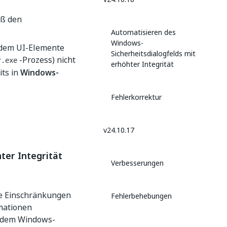
äß den
Automatisieren des
Windows-
 dem UI-Elemente
Sicherheitsdialogfelds mit
-Prozess) nicht
r.exe
erhöhter Integrität
its in
Windows-
Fehlerkorrektur
v24.10.17
ter Integrität
Verbesserungen
 Einschränkungen
Fehlerbehebungen
mationen
t dem Windows-