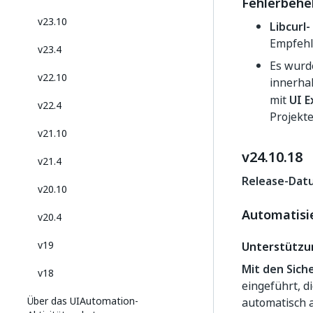
Fehlerbeh
v23.10
Libcurl-
Empfehl
v23.4
Es wurd
v22.10
innerha
mit
UI E
v22.4
Projekt
v21.10
v24.10.18
v21.4
Release-Datu
v20.10
Automatisie
v20.4
v19
Unterstützu
Mit den Sich
v18
eingeführt, 
Über das UIAutomation-
automatisch 