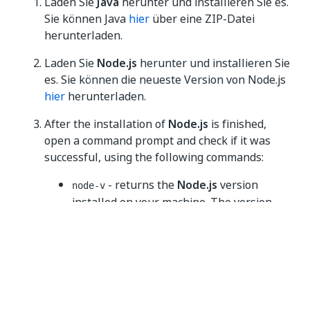
Laden Sie
Java
herunter und installieren Sie es.
Sie können Java
hier
über eine ZIP-Datei
herunterladen.
Laden Sie
Node.js
herunter und installieren Sie
es. Sie können die neueste Version von Node.js
hier
herunterladen.
After the installation of
Node.js
is finished,
open a command prompt and check if it was
successful, using the following commands:
- returns the
Node.js
version
node-v
installed on your machine. The version
returned needs to be equal to, or higher
than
19
.
- returns the version of
npm
npm-v
installed on your machine. The version
returned needs to be equal to, or higher
than
8
.