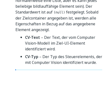
normalerweise eine Liste, aber es kann jedes
beliebige bildlauffähige Element sein). Der
Standardwert ist auf
festgelegt. Sobald
(null)
der Zielcontainer angegeben ist, werden alle
Eigenschaften in Bezug auf das angegebene
Element angezeigt.
CV-Text
– Der Text, der vom Computer
Vision-Modell im Ziel-UI-Element
identifiziert wird.
CV-Typ
– Der Typ des Steuerelements, der
mit Computer Vision identifiziert wurde.
HINWEIS:
Es wird empfohlen, den CV-Typ des
Steuerelements nach Angabe des Ziels
unverändert zu lassen. Andernfalls kann das
Computer Vision-Modell das Ziel zur Runtime
möglicherweise nicht identifizieren, da Sie den