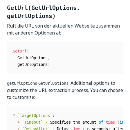
GetUrl(GetUrlOptions,
getUrlOptions)
Ruft die URL von der aktuellen Webseite zusammen
mit anderen Optionen ab.
GetUrl
(
  GetUrlOptions
,
  getUrlOptions
)
: Additional options to
getUrlOptions
GetUrlOptions
customize the URL extraction process. You can choose
to customize:
*
`
TargetOptions
`
:
+
`
Timeout
`
-
 Specifies the amount 
of
time
(
in
 s
+
`
DelayAfter
`
-
 Delay 
time
(
in
 seconds
)
 after e