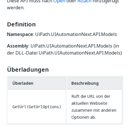
Diese API muss nach
Open
oder
Attach
hinzugefügt
werden.
Definition
Namespace
: UiPath.UIAutomationNext.API.Models
Assembly
: UiPath.UIAutomationNext.API.Models (in
der DLL-Datei UiPath.UIAutomationNext.API.Models)
Überladungen
Überladen
Beschreibung
Ruft die URL von der
aktuellen Webseite
GetUrl(GetUrlOptions)
zusammen mit anderen
Optionen ab.