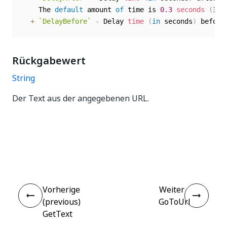
    The 
default
 amount 
of
 time is 
0.3
seconds
(
300
+
`
DelayBefore
`
-
 Delay 
time
(
in
 seconds
)
 before
Rückgabewert
String
Der Text aus der angegebenen URL.
Ja
Nein
thumb_up
thumb_down
Vorherige
Weiter
(previous)
GoToUrl
GetText