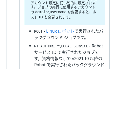
アカウント設定に従い動的に設定されま
す。ジョブの実行に使用するアカウント
の
を変更すると、ホ
domain\username
スト ID も変更されます。
-
Linux ロボット
で実行されたバ
ROOT
ックグラウンド ジョブです。
- Robot
NT AUTHORITY\LOCAL SERVICE
サービス ID で実行されたジョブで
す。資格情報なしで v2021.10 以降の
Robot で実行されたバックグラウンド
ジョブに対して表示されます。
ⓘ サービス モードの Robot は
で実行
NT AUTHORITY\LOCAL SERVICE
されます。ユーザー モードの Robot
は、いずれかのユーザー ID で実行さ
れます。
-
対話型サインイン
で接続したユ
N/A