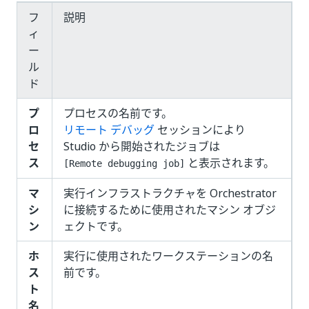
フ
説明
ィ
ー
ル
ド
プ
プロセスの名前です。
ロ
リモート デバッグ
セッションにより
セ
Studio から開始されたジョブは
ス
と表示されます。
[Remote debugging job]
マ
実行インフラストラクチャを Orchestrator
シ
に接続するために使用されたマシン オブジ
ン
ェクトです。
ホ
実行に使用されたワークステーションの名
ス
前です。
ト
名