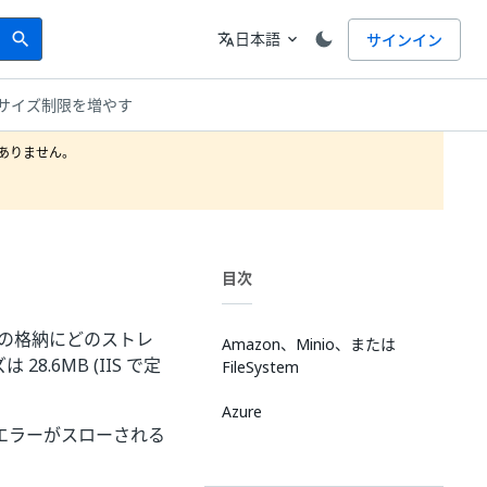
Search
言語
日本語
サインイン
search
translate
expand_more
のサイズ制限を増やす
りません。

目次
 の格納にどのストレ
Amazon、Minio、または
.6MB (IIS で定
FileSystem
Azure
エラーがスローされる