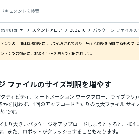
スタンドアロン
2022.10
パッケージ ファイル
estrator
down
se
ンテンツの一部は機械翻訳によって処理されており、完全な翻訳を保証するものではあ
ct
ンテンツの翻訳は、およそ 1 ～ 2 週間で公開されます。
ジ ファイルのサイズ制限を増やす
(アクティビティ、オートメーション ワークフロー、ライブラリ)
かを問わず、1回のアップロード当たりの最大ファイル サイズは 28
) です。
ズより大きいパッケージをアップロードしようとすると、404 
す。また、ロボットがクラッシュすることもあります。