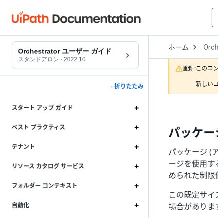
Open
ホーム
Orch
Drop
Orchestrator ユーザー ガイド
to
スタンドアロン
·
2022.10
choo
このコ
重要 :
produ
新しいコ
- 折りたたみ
スタート アップ ガイド
ベスト プラクティス
パッケー
テナント
パッケージ 
ージを使用する
リソース カタログ サービス
められた制限値
フォルダー コンテキスト
この既定サイ
場合がありま
自動化