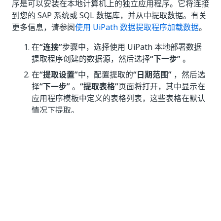
序是可以安装在本地计算机上的独立应用程序。它将连接
到您的 SAP 系统或 SQL 数据库，并从中提取数据。有关
更多信息，请参阅
使用 UiPath 数据提取程序加载数据
。
在
“连接”
步骤中，选择使用 UiPath 本地部署数据
提取程序创建的数据源，然后选择
“下一步”
。
在
“提取设置”
中，配置提取的
“日期范围”
，然后选
择
“下一步”
。
“提取表格”
页面将打开，其中显示在
应用程序模板中定义的表格列表，这些表格在默认
情况下提取。
配置
提取表格
，并添加新表格（可选）。请查看
映
射输入表
。
选择
“下一步”
。
配置
提取字段
，并根据需要添加新字段。请查看
映
射输入字段
。
选择
“下一步”
。