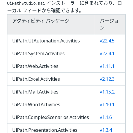
インストーラーに含まれており、ロ
UiPathStudio.msi
ーカル フィードから確認できます。
アクティビティ パッケージ
バージョ
ン
UiPath.UIAutomation.Activities
v22.4.5
UiPath.System.Activities
v22.4.1
UiPath.Web.Activities
v1.11.1
UiPath.Excel.Activities
v2.12.3
UiPath.Mail.Activities
v1.15.2
UiPath.Word.Activities
v1.10.1
UiPath.ComplexScenarios.Activities
v1.1.6
UiPath.Presentation.Activities
v1.3.4