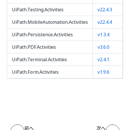
UiPath.Testing.Activities
v22.4.3
UiPath.MobileAutomation.Activities
v22.4.4
UiPath.Persistence.Activities
v1.3.4
UiPath.PDF.Activities
v3.6.0
UiPath.Terminal.Activities
v2.4.1
UiPath.Form.Activities
v1.9.6
いい
はい
thumb_up
thumb_down
え
前へ
次へ